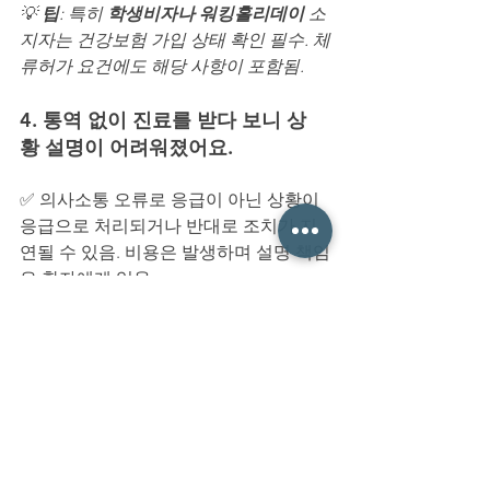
💡 
팁
: 특히 
학생비자나 워킹홀리데이
 소
지자는 건강보험 가입 상태 확인 필수. 체
류허가 요건에도 해당 사항이 포함됨.
4. 통역 없이 진료를 받다 보니 상
황 설명이 어려워졌어요.
✅ 의사소통 오류로 응급이 아닌 상황이 
응급으로 처리되거나 반대로 조치가 지
연될 수 있음. 비용은 발생하며 설명 책임
은 환자에게 있음.
💡 
팁
: 긴급 상황에 대비해, 휴대폰에 
독
일어로 된 증상 설명 예시 또는 번역 앱
을 미리 준비해두세요. 특히, “배가 아프
다”보다는 “오른쪽 아래 복통이 있고 구
토가 있음” 등 
정확한 증상 묘사
가 중요
합니다.