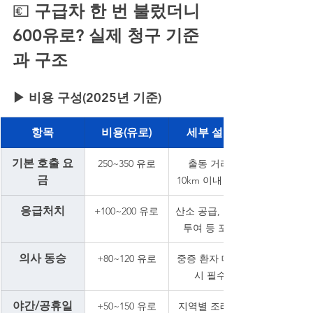
💶
 구급차 한 번 불렀더니 
600유로? 실제 청구 기준
과 구조
▶ 비용 구성(2025년 기준)
항목
비용(유로)
세부 설명
기본 호출 요
250~350 유로
출동 거리 
금
10km 이내 기준
응급처치
+100~200 유로
산소 공급, 약물 
투여 등 포함
의사 동승
+80~120 유로
중증 환자 대응 
시 필수
야간/공휴일
+50~150 유로
지역별 조례에 