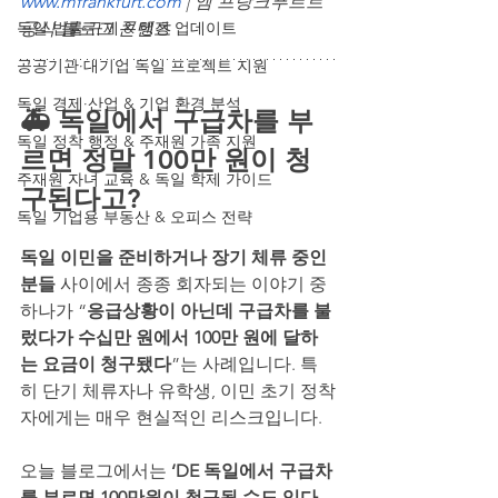
www.mfrankfurt.com
 | 엠 프랑크푸르트 
독일 법률·규제 & 행정 업데이트
공식 블로그 콘텐츠
공공기관·대기업 독일 프로젝트 지원
독일 경제·산업 & 기업 환경 분석
🚑 독일에서 구급차를 부
독일 정착 행정 & 주재원 가족 지원
르면 정말 100만 원이 청
주재원 자녀 교육 & 독일 학제 가이드
구된다고?
독일 기업용 부동산 & 오피스 전략
독일 이민을 준비하거나 장기 체류 중인 
분들
 사이에서 종종 회자되는 이야기 중 
하나가 “
응급상황이 아닌데 구급차를 불
렀다가 수십만 원에서 100만 원에 달하
는 요금이 청구됐다
”는 사례입니다. 특
히 단기 체류자나 유학생, 이민 초기 정착
자에게는 매우 현실적인 리스크입니다.
오늘 블로그에서는 
‘DE 독일에서 구급차
를 부르면 100만원이 청구될 수도 있다