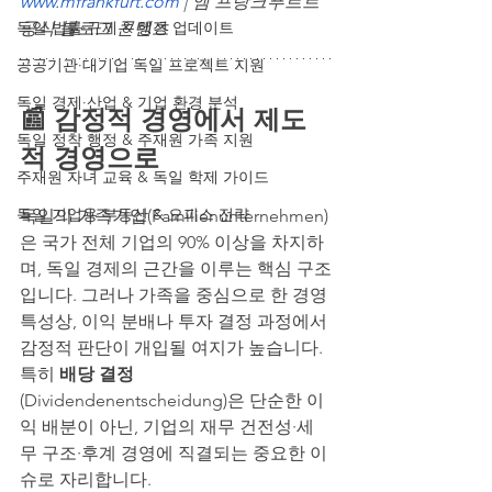
www.mfrankfurt.com
 | 엠 프랑크푸르트 
독일 법률·규제 & 행정 업데이트
공식 블로그 콘텐츠
공공기관·대기업 독일 프로젝트 지원
독일 경제·산업 & 기업 환경 분석
📰 감정적 경영에서 제도
독일 정착 행정 & 주재원 가족 지원
적 경영으로
주재원 자녀 교육 & 독일 학제 가이드
독일 기업용 부동산 & 오피스 전략
독일의 가족기업(Familienunternehmen)
은 국가 전체 기업의 90% 이상을 차지하
며, 독일 경제의 근간을 이루는 핵심 구조
입니다. 그러나 가족을 중심으로 한 경영 
특성상, 이익 분배나 투자 결정 과정에서 
감정적 판단이 개입될 여지가 높습니다. 
특히 
배당 결정
(Dividendenentscheidung)은 단순한 이
익 배분이 아닌, 기업의 재무 건전성·세
무 구조·후계 경영에 직결되는 중요한 이
슈로 자리합니다.