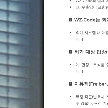
WZ-Code와 실제
EU 수출입이 포함
📄 
WZ-Code는 회
회계 시스템 내 매출
니다.
📄 
허가 대상 업종(G
예: 건강보조식품 
니다.
📄 
자유직(Freibe
특정 직군(변호사, 세
수 있으나, 판정 