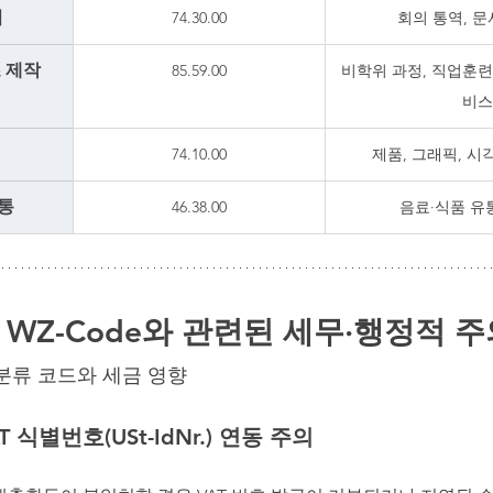
역
74.30.00
회의 통역, 문
 제작
85.59.00
비학위 과정, 직업훈련
비스
74.10.00
제품, 그래픽, 시
유통
46.38.00
음료·식품 유
: WZ-Code와 관련된 세무·행정적 
분류 코드와 세금 영향
T 식별번호(USt-IdNr.) 연동 주의