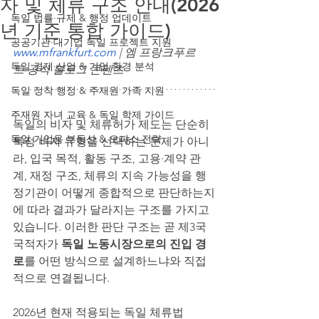
자 및 체류 구조 안내(2026
독일 법률·규제 & 행정 업데이트
년 기준 통합 가이드)
공공기관·대기업 독일 프로젝트 지원
www.mfrankfurt.com
 | 엠 프랑크푸르
독일 경제·산업 & 기업 환경 분석
트 공식 블로그 콘텐츠
독일 정착 행정 & 주재원 가족 지원
주재원 자녀 교육 & 독일 학제 가이드
독일의 비자 및 체류허가 제도는 단순히 
독일 기업용 부동산 & 오피스 전략
특정 비자 유형을 선택하는 문제가 아니
라, 입국 목적, 활동 구조, 고용·계약 관
계, 재정 구조, 체류의 지속 가능성을 행
정기관이 어떻게 종합적으로 판단하는지
에 따라 결과가 달라지는 구조를 가지고 
있습니다. 이러한 판단 구조는 곧 제3국 
국적자가 
독일 노동시장으로의 진입 경
로
를 어떤 방식으로 설계하느냐와 직접
적으로 연결됩니다.
2026년 현재 적용되는 독일 체류법