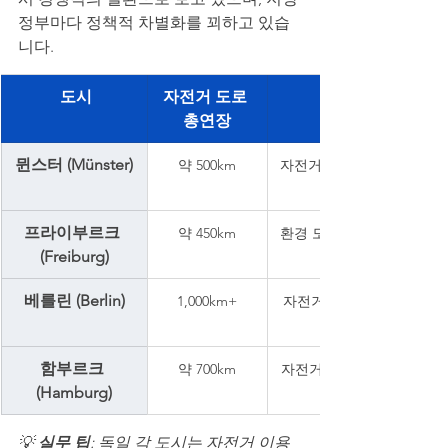
정부마다 정책적 차별화를 꾀하고 있습
니다.
 도시
자전거 도로 
총연장
뮌스터 (Münster)
약 500km
자전거 교통비율 전국 1위 
프라이부르크 
약 450km
환경 도시 지향 / 전 구역 
(Freiburg)
베를린 (Berlin)
1,000km+
자전거 고속도로(Radschnel
함부르크 
약 700km
자전거 주차장, 공유자전거
(Hamburg)
💡 
실무 팁
: 독일 각 도시는 자전거 이용 