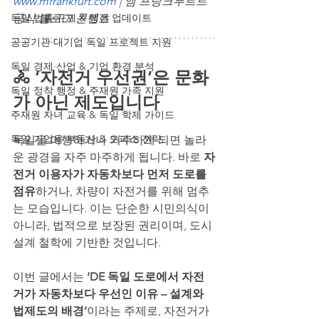
www.mfrankfurt.com
 | 엠 프랑크푸르트 
독일 법률·규제 & 행정 업데이트
공식 블로그 콘텐츠
공공기관·대기업 독일 프로젝트 지원
독일 경제·산업 & 기업 환경 분석
🚴 ‘자전거 우선권’은 문화
독일 정착 행정 & 주재원 가족 지원
가 아닌 제도입니다
주재원 자녀 교육 & 독일 학제 가이드
독일 기업용 부동산 & 오피스 전략
독일을 여행하거나 거주하게 되면 놀라
운 광경을 자주 마주하게 됩니다. 바로 
자
전거 이용자가 자동차보다 먼저 도로를 
점유
하거나, 차량이 자전거를 위해 멈추
는 모습입니다. 이는 단순한 시민의식이 
아니라, 법적으로 보장된 권리이며, 도시 
설계 철학에 기반한 것입니다.
이번 글에서는 
‘DE 독일 도로에서 자전
거가 자동차보다 우선인 이유 – 설계와 
법제도의 배경’
이라는 주제로, 자전거가 