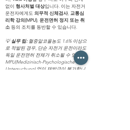
없이 
형사처벌 대상
입니다. 이는 자전거 
운전자에게도 
의무적 신체검사
, 
교통심
리학 강의(MPU)
, 
운전면허 정지 또는 취
소
 등의 조치를 동반할 수 있습니다.
💡 
실무 팁: 
혈중알코올농도 1.6% 이상으
로 적발된 경우, 단순 자전거 운전이라도 
독일 운전면허 전체가 취소될 수 있으며, 
MPU(Medizinisch-Psychologische 
Untersuchung) 없이 재발급이 불가합니
다. 주말 음주 후 자전거 귀가도 절대 주
의가 필요합니다.
Q2. 도심에 자전거 고속도로도 실제 있
나요? 
→
네. 독일은 자전거 이용을 국가 차원에
서 권장하고 있으며, 
자전거 고속도로
(Radschnellweg)
 프로젝트를 통해 실제