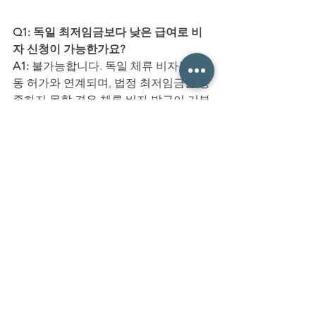
Q1: 독일 최저임금보다 낮은 급여로 비
자 신청이 가능한가요?
A1: 
불가능합니다. 독일 체류 비자는 노
동 허가와 연계되며, 법정 최저임금을 충
족하지 못할 경우 체류 비자 발급이 거부
됩니다.
Q2: 본사에서 지급하는 수당도 급여에 
포함되나요?
A2: 
일부 항목은 포함될 수 있으나, 독일 
노동청은 기본급 기준을 우선 심사합니
다. 주거보조비나 체재비 등은 별도 항목
으로 취급됩니다.
Q3: 급여 명세서 제출은 필수인가요?
A3: 
노동청 및 외국인청 심사 시 고용계
약서와 급여 내역서 제출이 원칙입니다. 