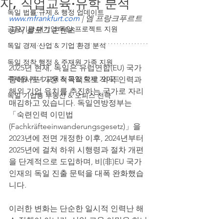
자, 직업교육·유학 분석
독일 법률·규제 & 행정 업데이트
www.mfrankfurt.com
 | 엠 프랑크푸르트 
공공기관·대기업 독일 프로젝트 지원
공식 블로그 콘텐츠
독일 경제·산업 & 기업 환경 분석
독일 정착 행정 & 주재원 가족 지원
2025년 현재, 독일은 유럽연합(EU) 국가 
주재원 자녀 교육 & 독일 학제 가이드
중에서도 가장 적극적으로 외국 인력과 
해외 기업 유치를 추진하는 국가로 자리
독일 기업용 부동산 & 오피스 전략
매김하고 있습니다. 독일연방정부는 
「숙련인력 이민법
(Fachkräfteeinwanderungsgesetz)」을 
2023년에 전면 개정한 이후, 2024년부터 
2025년에 걸쳐 하위 시행령과 절차 개편
을 단계적으로 도입하며, 비(非)EU 국가 
인재의 독일 진출 문턱을 대폭 완화했습
니다.
이러한 변화는 단순한 일시적 인력난 해