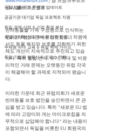
www.mfrankfurt.com
 | 엠 프랑크푸르트 
독일 법률·규제 & 행정 업데이트
공식 블로그 콘텐츠
공공기관·대기업 독일 프로젝트 지원
독일 경제·산업 & 기업 환경 분석
반려동물을 가족 구성원으로 인식하는 
문화가 확산되면서 유럽연합(EU) 차원에
독일 정착 행정 & 주재원 가족 지원
서도 동물 복지와 보호를 강화하기 위한 
주재원 자녀 교육 & 독일 학제 가이드
제도 개선이 지속적으로 추진되고 있습
독일 기업용 부동산 & 오피스 전략
니다. 특히 불법 번식, 유기, 학대 및 비윤
리적인 거래 문제는 오랫동안 유럽 각국
이 해결해야 할 과제로 지적되어 왔습니
다.
이러한 가운데 최근 유럽의회가 새로운 
반려동물 보호 법안을 승인하면서 큰 관
심을 받고 있습니다. 특히 "새로운 EU 법
에 따라 고양이와 개는 마이크로칩을 의
무적으로 삽입해야 합니다" 라는 내용이 
포함되면서 독일을 비롯한 EU 회원국의 