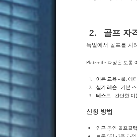
골프 자격
독일에서 골프를 치
Platzreife 과정은 
이론 교육 - 
룰, 에
실기 레슨
 - 기본 
테스트
 - 간단한 
신청 방법
인근 공인 골프클럽
보통 5일~2주 과