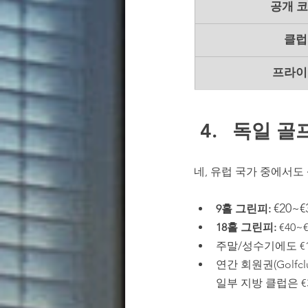
공개 코스(
클럽
프라이
독일 골
네, 유럽 국가 중에서도
€20~€
9홀 그린피: 
18홀 그린피: 
€40~
주말/성수기에도 €1
연간 회원권(Golfclub
        일부 지방