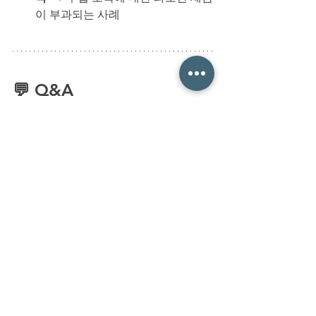
이 부과되는 사례
💬 Q&A
Q1: 독일에서 연봉 협상 시 Brutto 기준
으로 해야 하나요?
A1: 
네. 독일에서는 세전 기준인 Brutto
를 기준으로 연봉을 협상하는 것이 일반
적입니다.
Q2: 급여명세서에 오류가 있다면 어떻
게 해야 하나요?
A2: 
인사팀 또는 급여 담당자에게 즉시 
문의하고, 필요시 교정 요청서를 제출해
야 합니다.