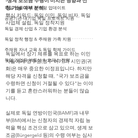
-생계 보조금 수령이 미치는 영향과 신
독일 법률·규제 & 행정 업데이트
청 가능 여부 분석-
핵심 키워드: 독일 이민, 독일 비자, 독일 
공공기관·대기업 독일 프로젝트 지원
사업체 설립, 독일 정착지원
독일 경제·산업 & 기업 환경 분석
독일 정착 행정 & 주재원 가족 지원
주재원 자녀 교육 & 독일 학제 가이드
독일에서 장기 체류를 목표로 하는 이민
독일 기업용 부동산 & 오피스 전략
자들에게 영주권(정주 허가)과 시민권(귀
화)은 매우 중요한 이정표입니다. 하지만 
해당 자격을 신청할 때, "국가 보조금을 
수령하면 신청이 거절될 수 있다"는 이야
기를 듣고 혼란스러워하는 분들이 많습
니다.
실제로 독일 연방이민국(BAMF)과 내무
부(BMI)에서는 신청자의 경제적 자립 능
력을 핵심 조건으로 삼고 있으며, 생계 보
조금(Bürgergeld 등)의 수령 여부는 심사