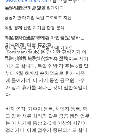
www.mfrankfurt.com
| 엠 프랑크푸르트 
독일 법률·규제 & 행정 업데이트
공식 블로그 콘텐츠
공공기관·대기업 독일 프로젝트 지원
독일 경제·산업 & 기업 환경 분석
독일에서 생활하거나 사업을 운영하는 
독일 정착 행정 & 주재원 가족 지원
이들에게 '여름 휴가철
주재원 자녀 교육 & 독일 학제 가이드
(Sommerurlaub)’은 단순한 휴식기가 아
독일 기업용 부동산 & 오피스 전략
니라, 행정 대응이 급격히 느려지는 시기
이기도 합니다. 독일 연방 각 주는 6월 말
부터 9월 초까지 순차적으로 휴가 시즌
에 들어가며, 이 시기 동안 공무원 다수
가 장기 휴가를 떠나는 것이 일반적입니
다.
비자 연장, 거주지 등록, 사업자 등록, 학
교 입학 서류 처리와 같은 공공 행정 업무
는 이 시기에 통상 2~3배 이상의 시간이 
걸리거나, 아예 접수가 중단되기도 합니