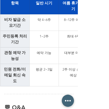
항목
일반 시기
여름 휴가 시
기
비자 발급 소
약 4~6주
8~12주 이상
요기간
주민등록 처리
1~2주
최대 4주
기간
관청 예약 가
예약 가능
대부분 마감
능성
민원 전화/이
평균 2~3일
2주 이상 소요 
메일 회신 속
예상
도
💬 Q&A