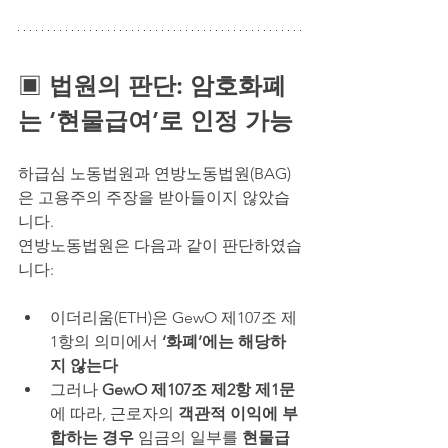
▣ 
법원의 판단: 암호화폐
는 ‘현물급여’로 인정 가능
하급심 노동법원과 연방노동법원(BAG)
은 고용주의 주장을 받아들이지 않았습
니다.
연방노동법원은 다음과 같이 판단하였습
니다:
이더리움(ETH)은 GewO 제107조 제
1항의 의미에서 
‘화폐’에는 해당하
지 않는다
그러나 
GewO 제107조 제2항 제1문
에 따라, 근로자의 
객관적 이익에 부
합하는 경우 
임금의 일부를 
현물급