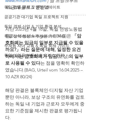
www.mfrankfurt.com
 | 엠 프랑크푸르
독일 법률·규제 & 행정 업데이트
트 공식 블로그 콘텐츠
공공기관·대기업 독일 프로젝트 지원
독일 경제·산업 & 기업 환경 분석
지난 2025년 4월 16일, 독일 연방노동법
원(Bundesarbeitsgericht, BAG)은 
「암
독일 정착 행정 & 주재원 가족 지원
호화폐는 임금의 일부로 지급될 수 있을
주재원 자녀 교육 & 독일 학제 가이드
까요?」라는 질문에 대해, 일정한 요건 
독일 기업용 부동산 & 오피스 전략
하에서는 암호화폐가 임금
(보상)
의 일부
로 사용될 수 있다
는 점을 명확히 확인하
였습니다.(BAG, Urteil vom 16.04.2025 – 
10 AZR 80/24)
해당 판결은 블록체인·디지털 자산 기업
뿐만 아니라, 보상 구조의 유연화를 검토
하는 독일 내 기업과 근로자 모두에게 중
요한 기준점을 제시한 판결로 평가됩니
다.